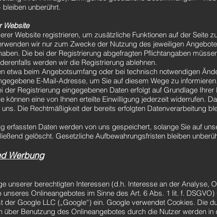
 bleiben unberührt.
r Website
erer Website registrieren, um zusätzliche Funktionen auf der Seite z
rwenden wir nur zum Zwecke der Nutzung des jeweiligen Angebotes
t haben. Die bei der Registrierung abgefragten Pflichtangaben müssen
renfalls werden wir die Registrierung ablehnen.
en etwa beim Angebotsumfang oder bei technisch notwendigen Ände
angegebene E-Mail-Adresse, um Sie auf diesem Wege zu informieren
i der Registrierung eingegebenen Daten erfolgt auf Grundlage Ihrer E
e können eine von Ihnen erteilte Einwilligung jederzeit widerrufen. D
n uns. Die Rechtmäßigkeit der bereits erfolgten Datenverarbeitung bl
ng erfassten Daten werden von uns gespeichert, solange Sie auf unse
ießend gelöscht. Gesetzliche Aufbewahrungsfristen bleiben unberüh
und Werbung
ge unserer berechtigten Interessen (d.h. Interesse an der Analyse, 
b unseres Onlineangebotes im Sinne des Art. 6 Abs. 1 lit. f. DSGVO)
t der Google LLC („Google“) ein. Google verwendet Cookies. Die d
n über Benutzung des Onlineangebotes durch die Nutzer werden in 