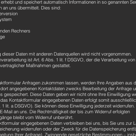
n erhebt und speichert automatisch Informationen in so genannten Se
 an uns übermittelt. Dies sind:
rversion
system
enden Rechners
age
dieser Daten mit anderen Datenquellen wird nicht vorgenommen.
verarbeitung ist Art. 6 Abs. 1 lit. f DSGVO, der die Verarbeitung von
rvertraglicher Maßnahmen gestattet.
aktformular Anfragen zukommen lassen, werden Ihre Angaben aus 
n dort angegebenen Kontaktdaten zwecks Bearbeitung der Anfrage un
 gespeichert. Diese Daten geben wir nicht ohne Ihre Einwilligung we
 das Kontaktformular eingegebenen Daten erfolgt somit ausschließlic
. 1 lit. a DSGVO). Sie können diese Einwilligung jederzeit widerrufen.
 E-Mail an uns. Die Rechtmäßigkeit der bis zum Widerruf erfolgten
änge bleibt vom Widerruf unberührt.
ktformular eingegebenen Daten verbleiben bei uns, bis Sie uns zur 
peicherung widerrufen oder der Zweck für die Datenspeicherung entfäl
eitung Ihrer Anfrage). Zwingende gesetzliche Bestimmungen – ins