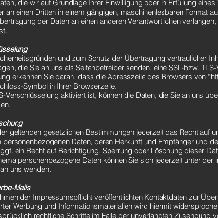
ten, die wir auf Grundlage Ihrer Einwilligung oder in Erfüllung eines 
der an einen Dritten in einem gängigen, maschinenlesbaren Format a
Übertragung der Daten an einen anderen Verantwortlichen verlangen, e
st.
üsselung
Sicherheitsgründen und zum Schutz der Übertragung vertraulicher Inh
agen, die Sie an uns als Seitenbetreiber senden, eine SSL-bzw. TLS-
ng erkennen Sie daran, dass die Adresszeile des Browsers von “http:
hloss-Symbol in Ihrer Browserzeile.
Verschlüsselung aktiviert ist, können die Daten, die Sie an uns über
den.
öschung
r geltenden gesetzlichen Bestimmungen jederzeit das Recht auf un
en personenbezogenen Daten, deren Herkunft und Empfänger und d
ggf. ein Recht auf Berichtigung, Sperrung oder Löschung dieser Dat
hema personenbezogene Daten können Sie sich jederzeit unter der
an uns wenden.
rbe-Mails
men der Impressumspflicht veröffentlichten Kontaktdaten zur Über
rter Werbung und Informationsmaterialien wird hiermit widersprochen
sdrücklich rechtliche Schritte im Falle der unverlangten Zusendung 