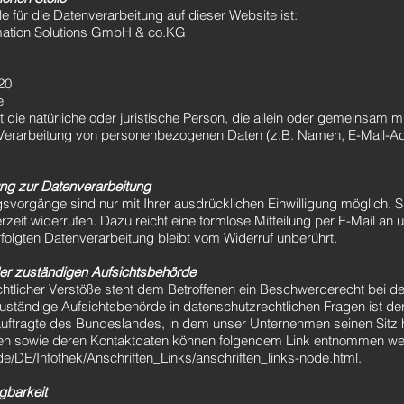
le für die Datenverarbeitung auf dieser Website ist:
mation Solutions GmbH & co.KG
20
e
st die natürliche oder juristische Person, die allein oder gemeinsam 
 Verarbeitung von personenbezogenen Daten (z.B. Namen, E-Mail-Ad
gung zur Datenverarbeitung
svorgänge sind nur mit Ihrer ausdrücklichen Einwilligung möglich. S
derzeit widerrufen. Dazu reicht eine formlose Mitteilung per E-Mail an
folgten Datenverarbeitung bleibt vom Widerruf unberührt.
er zuständigen Aufsichtsbehörde
chtlicher Verstöße steht dem Betroffenen ein Beschwerderecht bei d
uständige Aufsichtsbehörde in datenschutzrechtlichen Fragen ist de
tragte des Bundeslandes, in dem unser Unternehmen seinen Sitz ha
en sowie deren Kontaktdaten können folgendem Link entnommen we
e/DE/Infothek/Anschriften_Links/anschriften_links-node.html.
gbarkeit