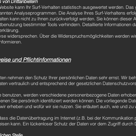
 von Drittanbietern
bsite kann Ihr Surf-Verhalten statistisch ausgewertet werden. Das 
nnten Analyseprogrammen. Die Analyse Ihres Surf-Verhaltens erfolg
lten kann nicht zu Ihnen zurückverfolgt werden. Sie können dieser
tbenutzung bestimmter Tools verhindern. Detaillierte Informationen da
erklärung.
yse widersprechen. Über die Widerspruchsmöglichkeiten werden wir 
nformieren.
eise und Pflichtinformationen
iten nehmen den Schutz Ihrer persönlichen Daten sehr ernst. Wir be
n vertraulich und entsprechend der gesetzlichen Datenschutzvorsc
te benutzen, werden verschiedene personenbezogene Daten erhob
enen Sie persönlich identifiziert werden können. Die vorliegende Da
 wir erheben und wofür wir sie nutzen. Sie erläutert auch, wie und 
dass die Datenübertragung im Internet (z.B. bei der Kommunikation 
isen kann. Ein lückenloser Schutz der Daten vor dem Zugriff durch Dr
ichen Stelle