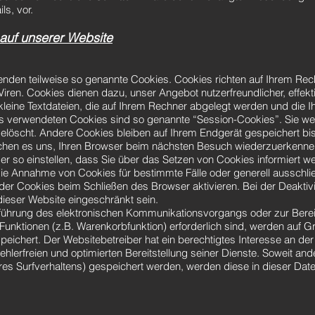
s, vor.
auf unserer Website
wenden teilweise so genannte Cookies. Cookies richten auf Ihrem Re
Viren. Cookies dienen dazu, unser Angebot nutzerfreundlicher, effekt
leine Textdateien, die auf Ihrem Rechner abgelegt werden und die Ih
ns verwendeten Cookies sind so genannte “Session-Cookies”. Sie w
löscht. Andere Cookies bleiben auf Ihrem Endgerät gespeichert bis
chen es uns, Ihren Browser beim nächsten Besuch wiederzuerkenne
er so einstellen, dass Sie über das Setzen von Cookies informiert 
, die Annahme von Cookies für bestimmte Fälle oder generell ausschl
er Cookies beim Schließen des Browser aktivieren. Bei der Deakti
 dieser Website eingeschränkt sein.
führung des elektronischen Kommunikationsvorgangs oder zur Bereit
unktionen (z.B. Warenkorbfunktion) erforderlich sind, werden auf G
peichert. Der Websitebetreiber hat ein berechtigtes Interesse an de
ehlerfreien und optimierten Bereitstellung seiner Dienste. Soweit and
res Surfverhaltens) gespeichert werden, werden diese in dieser Dat