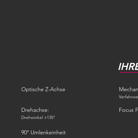
IHR
Optische Z-Achse
Mechan
Verfahrw
Drehachse:
Focus F
Drehwinkel ±135°
90° Umlenkeinheit